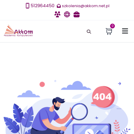
512964450
szkolenia@akkom.net.pl
Szkolenia
E-learning
Szkolenia dla firm
0