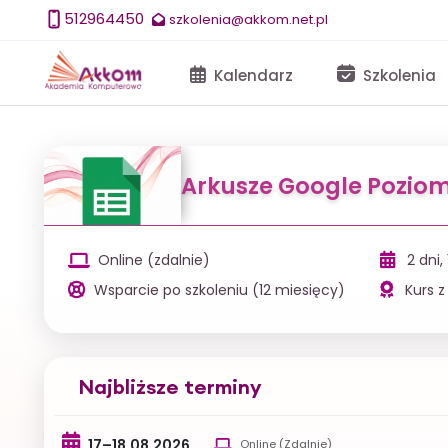
512964450
szkolenia@akkom.net.pl
Kalendarz
Szkolenia
Arkusze Google Pozi
Online (zdalnie)
2 dni,
Wsparcie po szkoleniu (12 miesięcy)
Kurs z
Najbliższe terminy
17–18.08.2026
Online (Zdalnie)