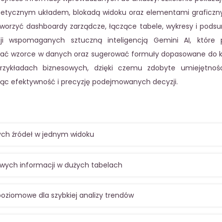
estetycznym układem, blokadą widoku oraz elementami graficzny
 tworzyć dashboardy zarządcze, łączące tabele, wykresy i pods
 wspomaganych sztuczną inteligencją Gemini AI, które p
ć wzorce w danych oraz sugerować formuły dopasowane do k
przykładach biznesowych, dzięki czemu zdobyte umiejętno
jąc efektywność i precyzję podejmowanych decyzji.
nych źródeł w jednym widoku
owych informacji w dużych tabelach
ziomowe dla szybkiej analizy trendów