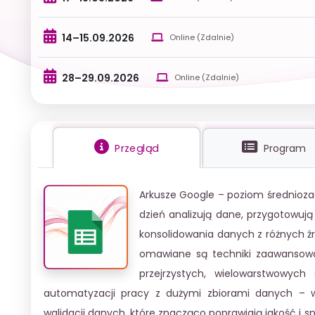
14–15.09.2026
Online (Zdalnie)
28–29.09.2026
Online (Zdalnie)
Przegląd
Program
Arkusze Google – poziom średnioza
dzień analizują dane, przygotowują
konsolidowania danych z różnych źró
omawiane są techniki zaawansowan
przejrzystych, wielowarstwowych
automatyzacji pracy z dużymi zbiorami danych – w
walidacji danych, które znacząco poprawiają jakość i s