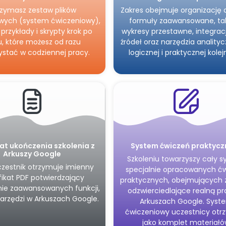
zymasz zestaw plików
Zakres obejmuje organizację 
wych (system ćwiczeniowy),
formuły zaawansowane, tab
przykłady i skrypty krok po
wykresy przestawne, integracj
u, które możesz od razu
źródeł oraz narzędzia anality
ystać w codziennej pracy.
logicznej i praktycznej kolej
kat ukończenia szkolenia z
System ćwiczeń praktycz
Arkuszy Google
Szkoleniu towarzyszy cały 
czestnik otrzymuje imienny
specjalnie opracowanych ć
fikat PDF potwierdzający
praktycznych, obejmujących 
ie zaawansowanych funkcji,
odzwierciedlające realną p
narzędzi w Arkuszach Google.
Arkuszach Google. Syst
ćwiczeniowy uczestnicy otr
jako komplet materiał