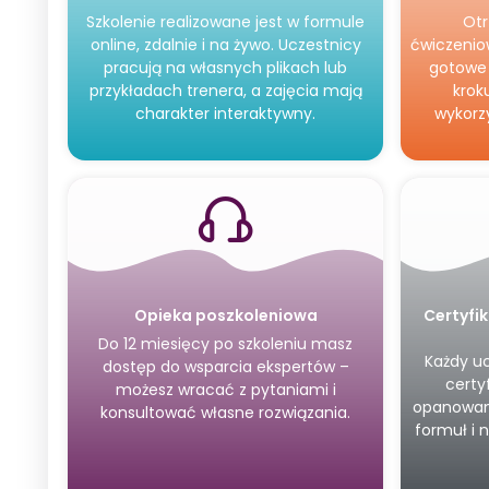
Szkolenie realizowane jest w formule
Otr
online, zdalnie i na żywo. Uczestnicy
ćwiczenio
pracują na własnych plikach lub
gotowe 
przykładach trenera, a zajęcia mają
krok
charakter interaktywny.
wykorz
Opieka poszkoleniowa
Certyfi
Do 12 miesięcy po szkoleniu masz
Każdy u
dostęp do wsparcia ekspertów –
certy
możesz wracać z pytaniami i
opanowan
konsultować własne rozwiązania.
formuł i 