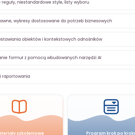
reguły, niestandardowe style, listy wyboru
estawne, wykresy dostosowane do potrzeb biznesowych
stawiania obiektów i kontekstowych odnośników
anie formuł z pomocą wbudowanych narzędzi AI
i raportowania
teriały szkoleniowe
Program krok po krok