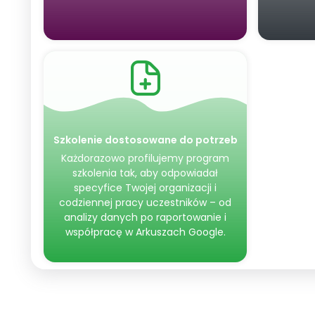
Szkolenie dostosowane do potrzeb
Każdorazowo profilujemy program
szkolenia tak, aby odpowiadał
specyfice Twojej organizacji i
codziennej pracy uczestników – od
analizy danych po raportowanie i
współpracę w Arkuszach Google.