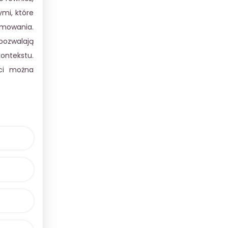
mi, które
umowania.
ozwalają
ontekstu.
ści można