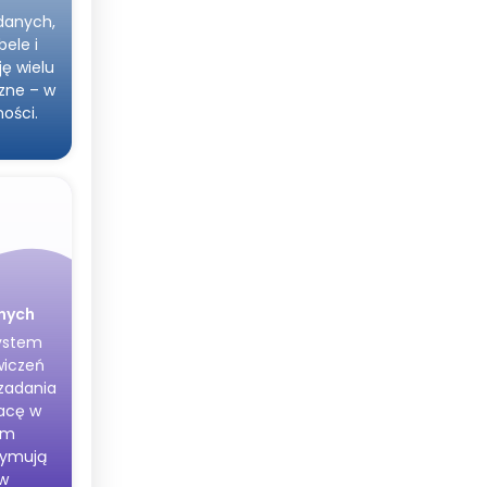
danych,
ele i
ę wielu
czne – w
ności.
nych
system
wiczeń
zadania
racę w
em
zymują
ów