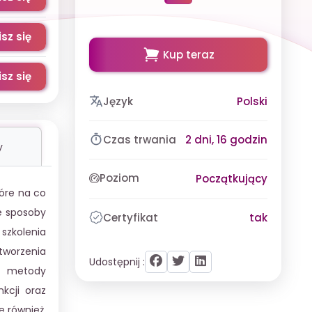
sz się
Kup teraz
sz się
Język
Polski
Czas trwania
2 dni, 16 godzin
y
Poziom
Początkujący
óre na co
e sposoby
Certyfikat
tak
 szkolenia
tworzenia
Udostępnij :
na metody
kcji oraz
e również,