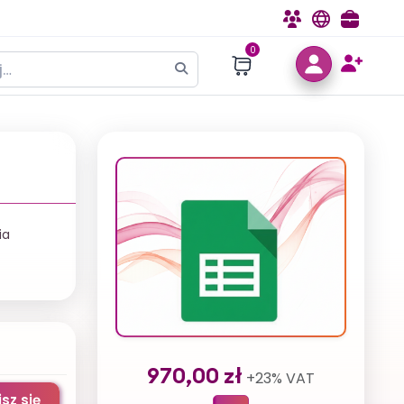
Szkolenia
E-learning
Szkolen
0
ia
970,00 zł
+23% VAT
sz się