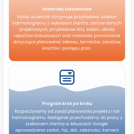
Materiały szkoleniowe
Każdy uczestnik otrzymuje przykładowy szablon
harmonogramu z wykresem Gantta, zestaw danych
projektowych, przykładowe listy zadań, układy
raportów statusowych oraz materiały pomocnicze
dotyczące planowania zakresu, terminów, zasobów,
kosztów i postępu prac.
Program krok po kroku
Rozpoczynamy od zasad planowania projektu i roli
harmonogramu. Następnie przechodzimy do pracy z
szablonem Gantta w Arkuszach Google:
wprowadzania zadań, faz, dat, zależności, kamieni