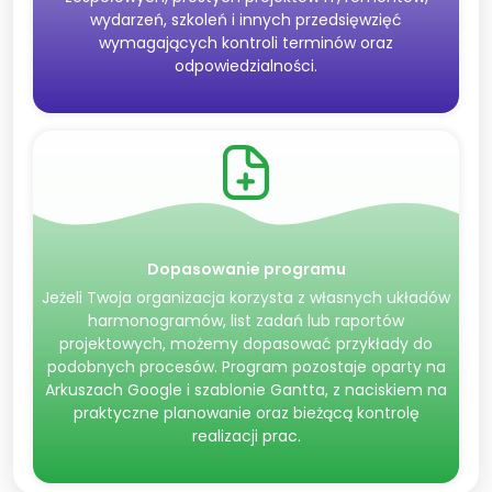
wydarzeń, szkoleń i innych przedsięwzięć
wymagających kontroli terminów oraz
odpowiedzialności.
Dopasowanie programu
Jeżeli Twoja organizacja korzysta z własnych układów
harmonogramów, list zadań lub raportów
projektowych, możemy dopasować przykłady do
podobnych procesów. Program pozostaje oparty na
Arkuszach Google i szablonie Gantta, z naciskiem na
praktyczne planowanie oraz bieżącą kontrolę
realizacji prac.