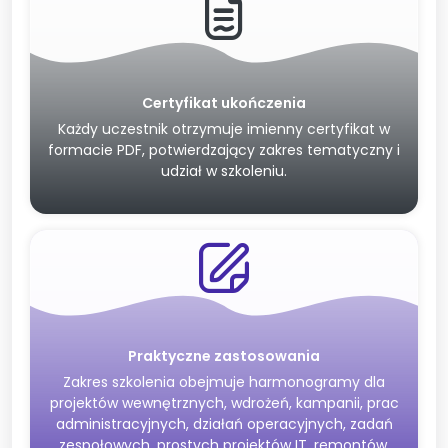
Certyfikat ukończenia
Każdy uczestnik otrzymuje imienny certyfikat w
formacie PDF, potwierdzający zakres tematyczny i
udział w szkoleniu.
Praktyczne zastosowania
Zakres szkolenia obejmuje harmonogramy dla
projektów wewnętrznych, wdrożeń, kampanii, prac
administracyjnych, działań operacyjnych, zadań
zespołowych, prostych projektów IT, remontów,