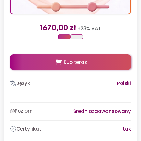
1670,00 zł
+23% VAT
Kup teraz
Język
Polski
Poziom
Średniozaawansowany
Certyfikat
tak