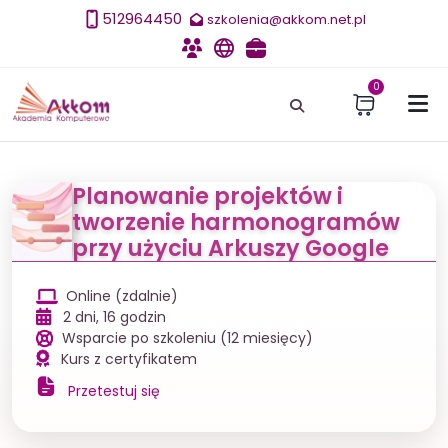
512964450
szkolenia@akkom.net.pl
Szkolenia
E-learning
Szkolenia dla firm
0
Planowanie projektów i
tworzenie harmonogramów
przy użyciu Arkuszy Google
Online (zdalnie)
2 dni, 16 godzin
Wsparcie po szkoleniu (12 miesięcy)
Kurs z certyfikatem
Przetestuj się