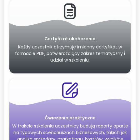
Certyfikat ukończenia
Każdy uczestnik otrzymuje imienny certyfikat w
formacie PDF, potwierdzający zakres tematyczny i
udział w szkoleniu.
Ćwiczenia praktyczne
W trakcie szkolenia uczestnicy budują raporty oparte
na typowych scenariuszach biznesowych, takich jak
analiza sprzedaży, marketingu, kosztów, wyników