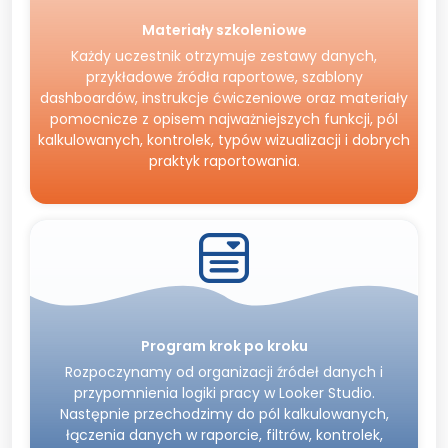
Materiały szkoleniowe
Każdy uczestnik otrzymuje zestawy danych,
przykładowe źródła raportowe, szablony
dashboardów, instrukcje ćwiczeniowe oraz materiały
pomocnicze z opisem najważniejszych funkcji, pól
kalkulowanych, kontrolek, typów wizualizacji i dobrych
praktyk raportowania.
Program krok po kroku
Rozpoczynamy od organizacji źródeł danych i
przypomnienia logiki pracy w Looker Studio.
Następnie przechodzimy do pól kalkulowanych,
łączenia danych w raporcie, filtrów, kontrolek,