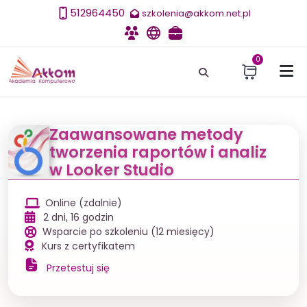
512964450
szkolenia@akkom.net.pl
Szkolenia
E-learning
Szkolenia dla firm
0
Zaawansowane metody
tworzenia raportów i analiz
w Looker Studio
Online (zdalnie)
2 dni, 16 godzin
Wsparcie po szkoleniu (12 miesięcy)
Kurs z certyfikatem
Przetestuj się