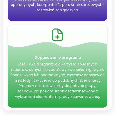
operacyjnych, kampanii, KPI, porównań okresowych i
zestawień zarządczych.
Dopasowanie programu
Jeżeli Twoja organizacja korzysta z własnych
raportów, danych sprzedażowych, marketingowych,
finansowych lub operacyjnych, możemy dopasować
przykłady i ćwiczenia do podobnych scenariuszy.
Program dostosowujemy do potrzeb grupy,
zachowując poziom średniozaawansowany z
wybranymi elementami pracy zaawansowanej.