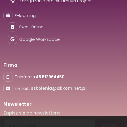
Zarządzanie projektami Ms Project
E-learning
Excel Online
Google Workspace
Firma
Telefon :
+48 512964450
E-mail :
szkolenia@akkom.net.pl
Newsletter
Zapisz się do newslettera
Zapisz