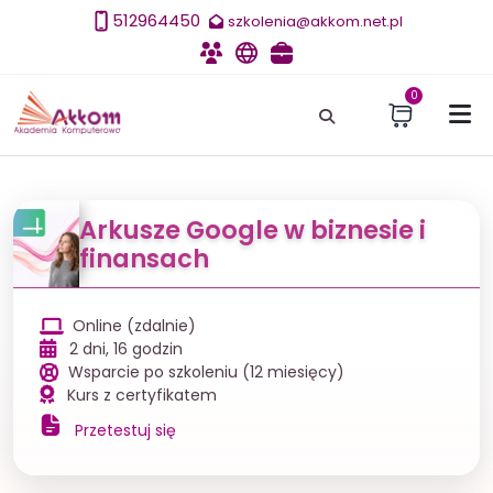
512964450
szkolenia@akkom.net.pl
Szkolenia
E-learning
Szkolenia dla firm
0
Arkusze Google w biznesie i
finansach
Online (zdalnie)
2 dni, 16 godzin
Wsparcie po szkoleniu (12 miesięcy)
Kurs z certyfikatem
Przetestuj się