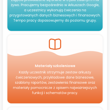
żywo. Pracujemy bezpośrednio w Arkuszach Google,
a uczestnicy wykonują ćwiczenia na
przygotowanych danych biznesowych i finansowych.
Tempo pracy dopasowujemy do poziomu grupy.
Materiały szkoleniowe
Każdy uczestnik otrzymuje zestaw arkuszy
ćwiczeniowych, przykładowe dane biznesowe,
szablony raportów, zestawienia finansowe oraz
materiały pomocnicze z opisem najważniejszych
funkcji i schematów pracy.