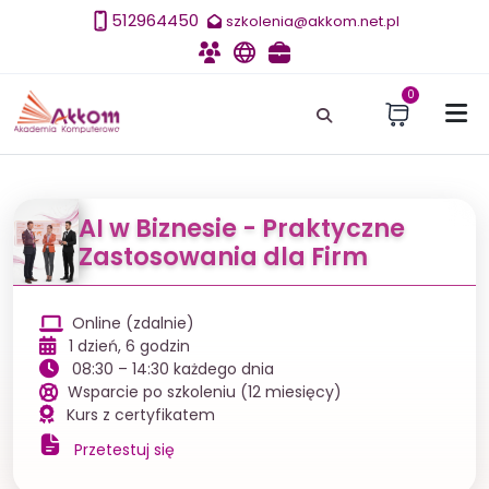
512964450
szkolenia@akkom.net.pl
Szkolenia
E-learning
Szkolenia dla firm
0
AI w Biznesie - Praktyczne
Zastosowania dla Firm
Online (zdalnie)
1 dzień, 6 godzin
08:30 – 14:30 każdego dnia
Wsparcie po szkoleniu (12 miesięcy)
Kurs z certyfikatem
Przetestuj się