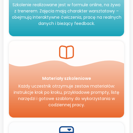
Szkolenie realizowane jest w formule online, na żywo
z trenerem. Zajęcia mają charakter warsztatowy –
obejmują interaktywne ćwiczenia, pracę na realnych
danych i bieżący feedback.
Materiały szkoleniowe
Każdy uczestnik otrzymuje zestaw materiałów:
instrukcje krok po kroku, przykładowe prompty, listę
narzędzi i gotowe szablony do wykorzystania w
codziennej pracy.